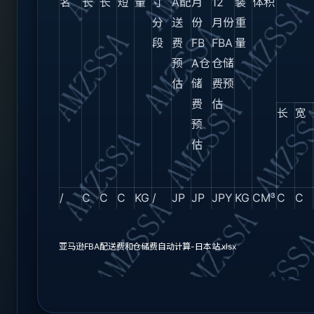
名
长
长
短
量
寸
A配
月
12
装
体积
分
送
份
月份
重
段
费
FB
FBA
量
预
A仓
仓储
估
储
费预
费
估
长
宽
预
估
/
C
C
C
KG
/
JP
JP
JPY
KG
CM³
C
C
M
M
M
Y
Y
M
M
xxx
17.
7.5
3.5
0.1
2号
43
2.5
4.4
0.1
485.
17.
7.6
亚马逊FBA配送费和仓储费自动计算-日本站.xlsx
xx
8
9
9
6
标
4
0
5
60
0
8c
cm
准
CM³
m
尺