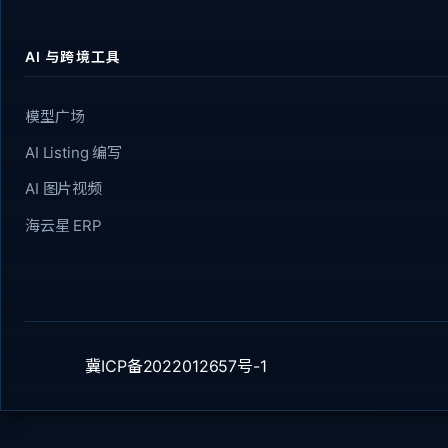
尺
寸
AI 与跨境工具
小
29
0.0
0.0
0.0
0.0
0.0
0.0
号
0
0
0
00
CM³
cm
cm
模型广场
尺
AI Listing 编写
寸
AI 图片视频
海云星 ERP
冀ICP备2022012657号-1