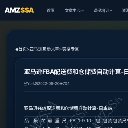
AMZ
SSA
首页
文章中心
课程培训
资
首页
>
亚马逊互助文章
>
表格专区
亚马逊FBA配送费和仓储费自动计算-
York
2022-09-20
704
亚马逊FBA配送费和仓储费自动计算-日本站
品
最
次
最
重
尺
FB
1-9
10-
包
包装
包装尺