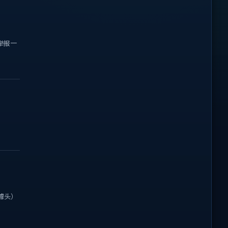
举报一
噱头）