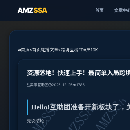
AMZ
SSA
首页
文章中
首页
>
首页轮播文章
>
跨境医械FDA/510K
资源落地！快速上手！最简单入局跨
卖家互助团
2025-12-25
1786
Hello!互助团准备开新板块
先说结论：